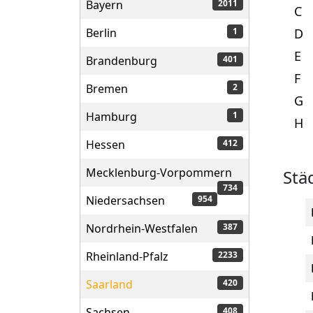
Bayern
2011
C
Berlin
D
1
E
Brandenburg
401
F
Bremen
2
G
Hamburg
1
H
Hessen
412
Mecklenburg-Vorpommern
Stä
734
Niedersachsen
954
Nordrhein-Westfalen
387
Rheinland-Pfalz
2233
Saarland
420
Sachsen
408