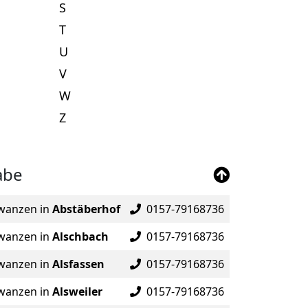
S
T
U
V
W
Z
abe
wanzen in
Abstäberhof
0157-79168736
wanzen in
Alschbach
0157-79168736
wanzen in
Alsfassen
0157-79168736
wanzen in
Alsweiler
0157-79168736