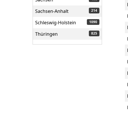
Sachsen-Anhalt
214
Schleswig-Holstein
1090
Thüringen
825