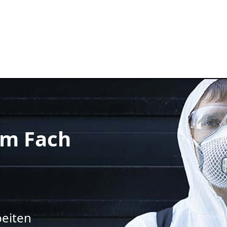
m Fach
beiten