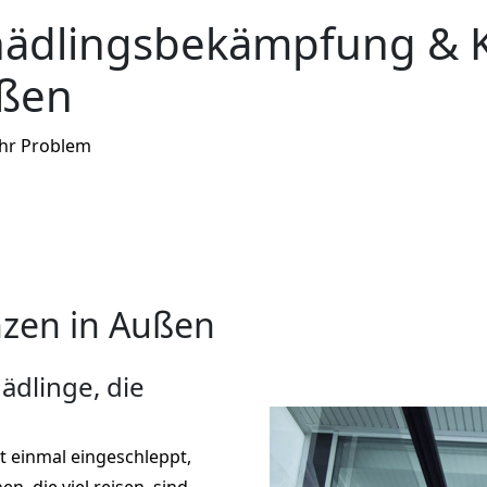
hädlingsbekämpfung & 
ußen
Ihr Problem
zen in Außen
ädlinge, die
st einmal eingeschleppt,