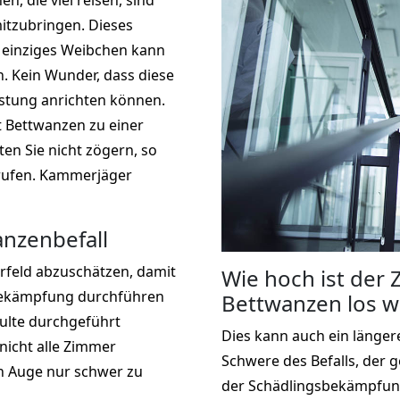
, die viel reisen, sind
mitzubringen. Dieses
in einziges Weibchen kann
. Kein Wunder, dass diese
stung anrichten können.
 Bettwanzen zu einer
ten Sie nicht zögern, so
 rufen. Kammerjäger
nzenbefall
rfeld abzuschätzen, damit
Wie hoch ist der
sbekämpfung durchführen
Bettwanzen los w
ulte durchgeführt
Dies kann auch ein längere
icht alle Zimmer
Schwere des Befalls, der 
n Auge nur schwer zu
der Schädlingsbekämpfun