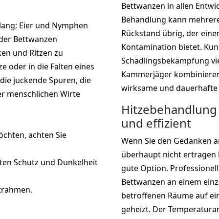
Bettwanzen in allen Entwi
Behandlung kann mehrere 
 lang; Eier und Nymphen
Rückstand übrig, der eine
r der Bettwanzen
Kontamination bietet. Kun
cken und Ritzen zu
Schädlingsbekämpfung vie
ze oder in die Falten eines
Kammerjäger kombinieren
die juckende Spuren, die
wirksame und dauerhafte
er menschlichen Wirte
Hitzebehandlung 
und effizient
chten, achten Sie
Wenn Sie den Gedanken a
überhaupt nicht ertragen
kten Schutz und Dunkelheit
gute Option. Professione
Bettwanzen an einem einz
ttrahmen.
betroffenen Räume auf ei
geheizt. Der Temperaturan