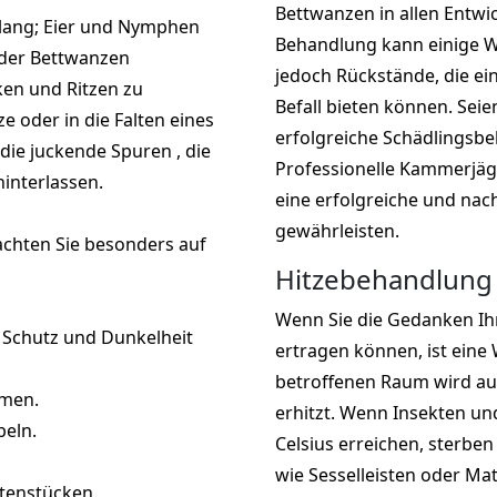
Bettwanzen in allen Entwi
 lang; Eier und Nymphen
Behandlung kann einige W
r der Bettwanzen
jedoch Rückstände, die ei
cken und Ritzen zu
Befall bieten können. Seie
ze oder in die Falten eines
erfolgreiche Schädlingsb
die juckende Spuren , die
Professionelle Kammerjä
interlassen.
eine erfolgreiche und na
gewährleisten.
achten Sie besonders auf
Hitzebehandlung 
Wenn Sie die Gedanken Ihr
n Schutz und Dunkelheit
ertragen können, ist ein
betroffenen Raum wird auf
hmen.
erhitzt. Wenn Insekten un
beln.
Celsius erreichen, sterbe
wie Sesselleisten oder Ma
etenstücken.