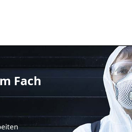
m Fach
beiten