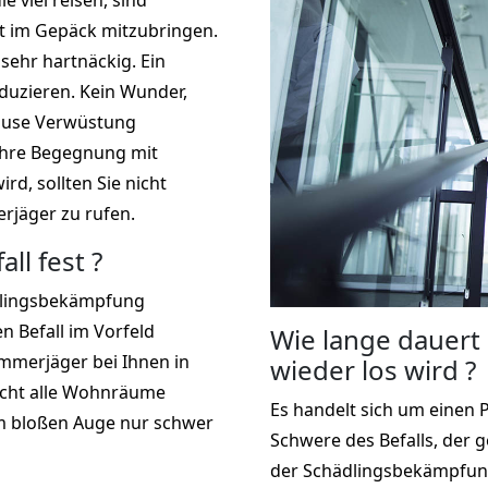
 viel reisen, sind
ht im Gepäck mitzubringen.
sehr hartnäckig. Ein
duzieren. Kein Wunder,
hause Verwüstung
Ihre Begegnung mit
rd, sollten Sie nicht
rjäger zu rufen.
ll fest ?
dlingsbekämpfung
en Befall im Vorfeld
Wie lange dauert
mmerjäger bei Ihnen in
wieder los wird ?
cht alle Wohnräume
Es handelt sich um einen 
m bloßen Auge nur schwer
Schwere des Befalls, der 
der Schädlingsbekämpfung