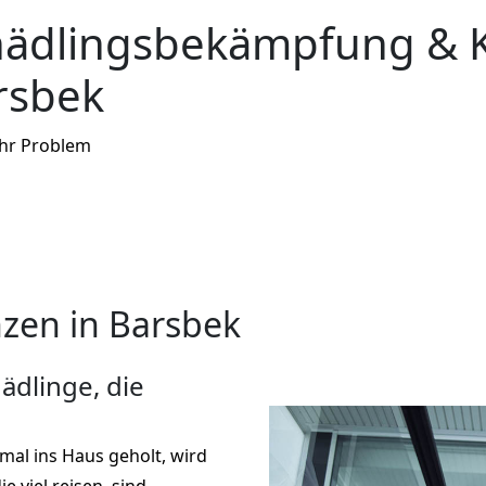
hädlingsbekämpfung & 
rsbek
Ihr Problem
zen in Barsbek
ädlinge, die
nmal ins Haus geholt, wird