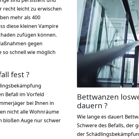
inge sind persistent und
r recht leicht zu erwischen
eben mehr als 400
s diese kleinen Vampire
chaden zufügen können.
r Maßnahmen gegen
e so schnell wie möglich
ll fest ?
dlingsbekämpfung
en Befall im Vorfeld
Bettwanzen loswe
mmerjäger bei Ihnen in
dauern ?
en nicht alle Wohnräume
Wie lange es dauert Bettw
m bloßen Auge nur schwer
Schwere des Befalls, der 
der Schädlingsbekämpfun