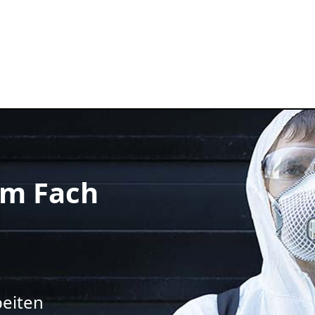
m Fach
beiten