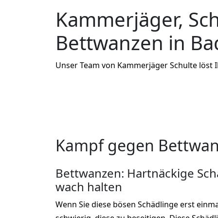
Kammerjäger, Sc
Bettwanzen in Ba
Unser Team von Kammerjäger Schulte löst 
Kampf gegen Bettwanz
Bettwanzen: Hartnäckige Schä
wach halten
Wenn Sie diese bösen Schädlinge erst einma