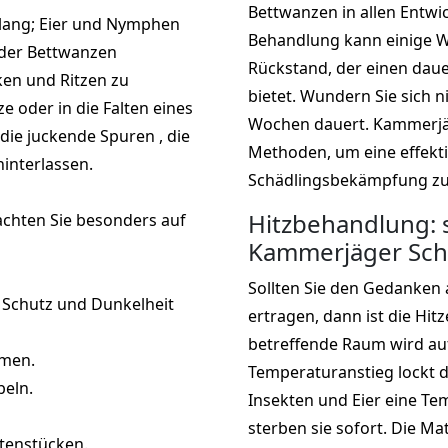
Bettwanzen in allen Entwi
 lang; Eier und Nymphen
Behandlung kann einige W
r der Bettwanzen
Rückstand, der einen daue
cken und Ritzen zu
bietet. Wundern Sie sich 
ze oder in die Falten eines
Wochen dauert. Kammerjäg
die juckende Spuren , die
Methoden, um eine effekt
interlassen.
Schädlingsbekämpfung zu
Hitzbehandlung: s
achten Sie besonders auf
Kammerjäger Sch
Sollten Sie den Gedanken 
n Schutz und Dunkelheit
ertragen, dann ist die Hit
betreffende Raum wird auf
hmen.
Temperaturanstieg lockt d
beln.
Insekten und Eier eine Te
sterben sie sofort. Die Ma
etenstücken.