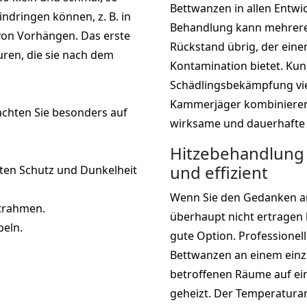
Bettwanzen in allen Entwi
indringen können, z. B. in
Behandlung kann mehrere 
 von Vorhängen. Das erste
Rückstand übrig, der eine
ren, die sie nach dem
Kontamination bietet. Kun
Schädlingsbekämpfung vie
Kammerjäger kombinieren
achten Sie besonders auf
wirksame und dauerhafte
Hitzebehandlung 
und effizient
kten Schutz und Dunkelheit
Wenn Sie den Gedanken a
ttrahmen.
überhaupt nicht ertragen
beln.
gute Option. Professione
Bettwanzen an einem einz
betroffenen Räume auf ei
geheizt. Der Temperaturan