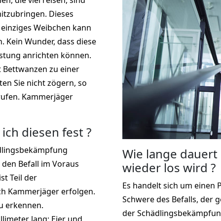
, die viel reisen, sind
mitzubringen. Dieses
in einziges Weibchen kann
. Kein Wunder, dass diese
stung anrichten können.
 Bettwanzen zu einer
ten Sie nicht zögern, so
 rufen. Kammerjäger
 ich diesen fest ?
ädlingsbekämpfung
Wie lange dauert
e den Befall im Voraus
wieder los wird ?
t Teil der
Es handelt sich um einen 
h Kammerjäger erfolgen.
Schwere des Befalls, der 
u erkennen.
der Schädlingsbekämpfung
limeter lang; Eier und