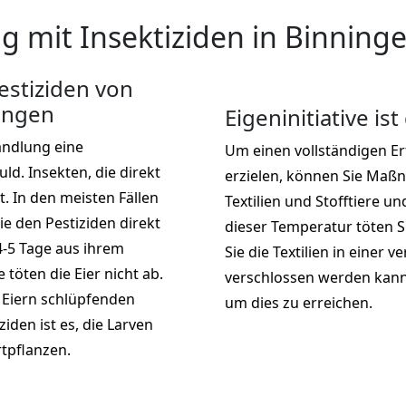
 mit Insektiziden in Binning
stiziden von
ingen
Eigeninitiative ist
andlung eine
Um einen vollständigen E
d. Insekten, die direkt
erzielen, können Sie Maß
t. In den meisten Fällen
Textilien und Stofftiere u
ie den Pestiziden direkt
dieser Temperatur töten S
4-5 Tage aus ihrem
Sie die Textilien in einer v
töten die Eier nicht ab.
verschlossen werden kann.
 Eiern schlüpfenden
um dies zu erreichen.
ziden ist es, die Larven
rtpflanzen.