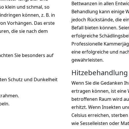
Bettwanzen in allen Entwi
so klein und schmal, so
Behandlung kann einige W
indringen können, z. B. in
jedoch Rückstände, die ei
 von Vorhängen. Das erste
Befall bieten können. Seie
ren, die sie nach dem
erfolgreiche Schädlingsb
Professionelle Kammerjä
eine erfolgreiche und na
achten Sie besonders auf
gewährleisten.
Hitzebehandlung 
kten Schutz und Dunkelheit
Wenn Sie die Gedanken Ihr
ertragen können, ist ein
ttrahmen.
betroffenen Raum wird auf
beln.
erhitzt. Wenn Insekten un
Celsius erreichen, sterbe
wie Sesselleisten oder Ma