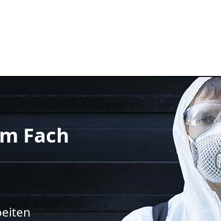
m Fach
beiten