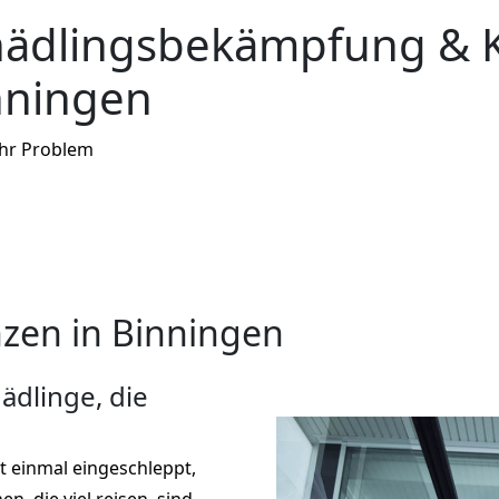
hädlingsbekämpfung & 
nningen
Ihr Problem
zen in Binningen
ädlinge, die
st einmal eingeschleppt,