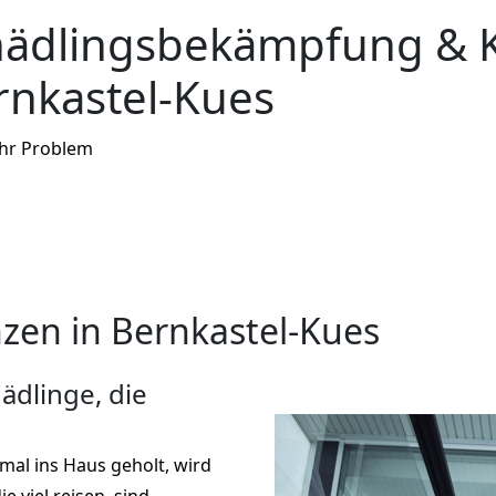
hädlingsbekämpfung & 
rnkastel-Kues
Ihr Problem
en in Bernkastel-Kues
ädlinge, die
nmal ins Haus geholt, wird