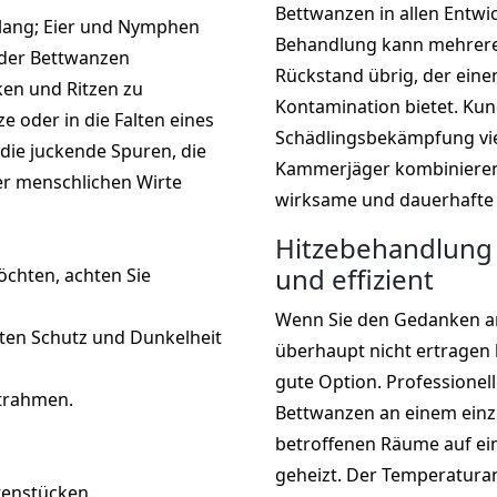
Bettwanzen in allen Entwi
 lang; Eier und Nymphen
Behandlung kann mehrere 
r der Bettwanzen
Rückstand übrig, der eine
cken und Ritzen zu
Kontamination bietet. Kun
ze oder in die Falten eines
Schädlingsbekämpfung vie
die juckende Spuren, die
Kammerjäger kombinieren
er menschlichen Wirte
wirksame und dauerhafte
Hitzebehandlung 
und effizient
chten, achten Sie
Wenn Sie den Gedanken a
kten Schutz und Dunkelheit
überhaupt nicht ertragen
gute Option. Professione
ttrahmen.
Bettwanzen an einem einz
betroffenen Räume auf ei
geheizt. Der Temperaturan
tenstücken.