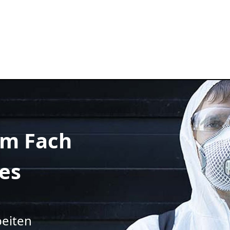
m Fach
es
beiten