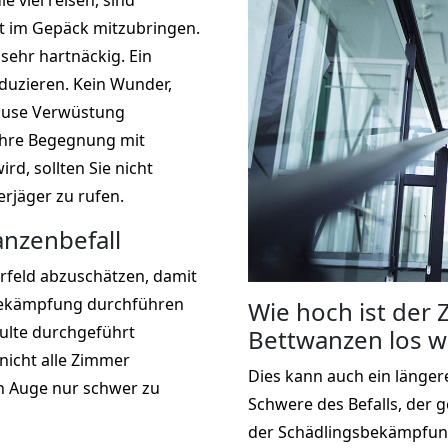
 viel reisen, sind
ht im Gepäck mitzubringen.
sehr hartnäckig. Ein
duzieren. Kein Wunder,
hause Verwüstung
Ihre Begegnung mit
rd, sollten Sie nicht
rjäger zu rufen.
nzenbefall
rfeld abzuschätzen, damit
sbekämpfung durchführen
Wie hoch ist der
ulte durchgeführt
Bettwanzen los w
icht alle Zimmer
Dies kann auch ein längere
n Auge nur schwer zu
Schwere des Befalls, der 
der Schädlingsbekämpfun