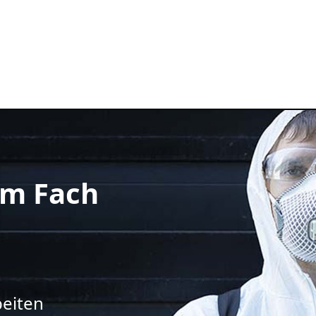
m Fach
beiten