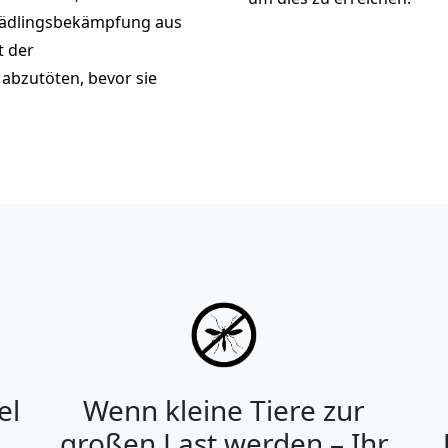
chädlingsbekämpfung aus
t der
abzutöten, bevor sie
el
Wenn kleine Tiere zur
großen Last werden – Ihr