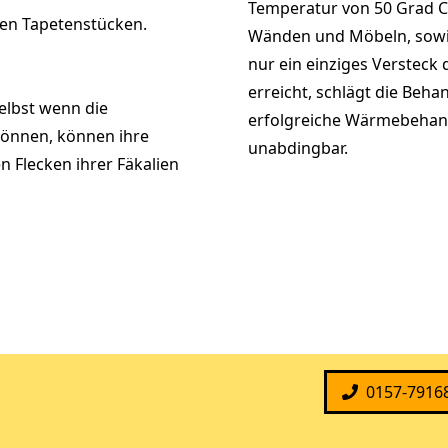
Temperatur von 50 Grad Ce
sen Tapetenstücken.
Wänden und Möbeln, sowie
nur ein einziges Versteck
erreicht, schlägt die Beha
elbst wenn die
erfolgreiche Wärmebehand
können, können ihre
unabdingbar.
n Flecken ihrer Fäkalien
0157-7916