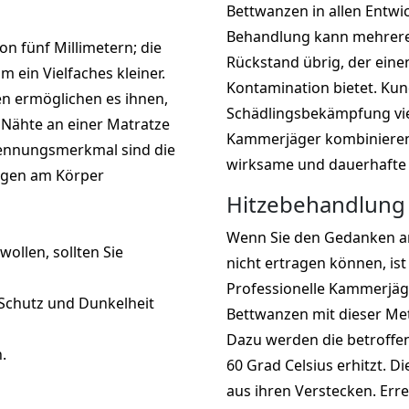
Bettwanzen in allen Entwi
Behandlung kann mehrere 
on fünf Millimetern; die
Rückstand übrig, der eine
ein Vielfaches kleiner.
Kontamination bietet. Kun
en ermöglichen es ihnen,
Schädlingsbekämpfung vie
e Nähte an einer Matratze
Kammerjäger kombinieren
kennungsmerkmal sind die
wirksame und dauerhafte
ugen am Körper
Hitzebehandlung -
Wenn Sie den Gedanken a
ollen, sollten Sie
nicht ertragen können, is
Professionelle Kammerjä
 Schutz und Dunkelheit
Bettwanzen mit dieser Met
Dazu werden die betroffe
.
60 Grad Celsius erhitzt. D
aus ihren Verstecken. Err