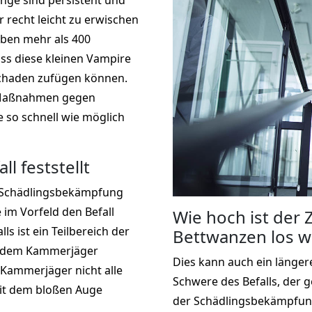
inge sind persistent und
r recht leicht zu erwischen
eben mehr als 400
s diese kleinen Vampire
chaden zufügen können.
r Maßnahmen gegen
e so schnell wie möglich
l feststellt
e Schädlingsbekämpfung
e im Vorfeld den Befall
Wie hoch ist der
s ist ein Teilbereich der
Bettwanzen los w
n dem Kammerjäger
Dies kann auch ein längere
ammerjäger nicht alle
Schwere des Befalls, der 
it dem bloßen Auge
der Schädlingsbekämpfun