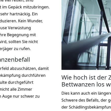
 viel reisen, sind
ht im Gepäck mitzubringen.
sehr hartnäckig. Ein
duzieren. Kein Wunder,
hause Verwüstung
Ihre Begegnung mit
rd, sollten Sie nicht
rjäger zu rufen.
nzenbefall
rfeld abzuschätzen, damit
sbekämpfung durchführen
Wie hoch ist der
ulte durchgeführt
Bettwanzen los w
icht alle Zimmer
Dies kann auch ein längere
n Auge nur schwer zu
Schwere des Befalls, der 
der Schädlingsbekämpfun