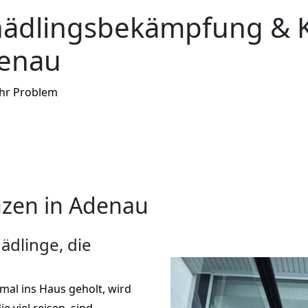
hädlingsbekämpfung & 
denau
Ihr Problem
zen in Adenau
ädlinge, die
nmal ins Haus geholt, wird