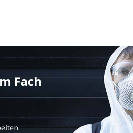
m Fach
beiten