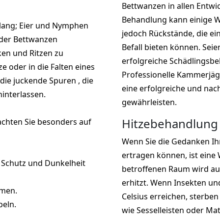
Bettwanzen in allen Entwi
Behandlung kann einige W
 lang; Eier und Nymphen
jedoch Rückstände, die ei
r der Bettwanzen
Befall bieten können. Seie
cken und Ritzen zu
erfolgreiche Schädlingsb
ze oder in die Falten eines
Professionelle Kammerjä
die juckende Spuren , die
eine erfolgreiche und na
interlassen.
gewährleisten.
Hitzebehandlung 
achten Sie besonders auf
Wenn Sie die Gedanken Ihr
ertragen können, ist ein
n Schutz und Dunkelheit
betroffenen Raum wird auf
erhitzt. Wenn Insekten un
hmen.
Celsius erreichen, sterbe
beln.
wie Sesselleisten oder Ma