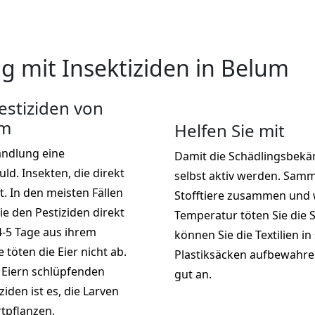
 mit Insektiziden in Belum
stiziden von
um
Helfen Sie mit
andlung eine
Damit die Schädlingsbekäm
d. Insekten, die direkt
selbst aktiv werden. Samm
t. In den meisten Fällen
Stofftiere zusammen und w
ie den Pestiziden direkt
Temperatur töten Sie die 
4-5 Tage aus ihrem
können Sie die Textilien in
töten die Eier nicht ab.
Plastiksäcken aufbewahren
 Eiern schlüpfenden
gut an.
ziden ist es, die Larven
rtpflanzen.