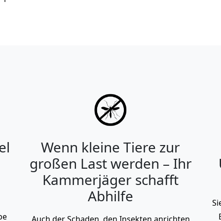
el
Wenn kleine Tiere zur
großen Last werden – Ihr
Kammerjäger schafft
Abhilfe
Si
be
Auch der Schaden, den Insekten anrichten