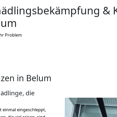
hädlingsbekämpfung & 
elum
Ihr Problem
zen in Belum
ädlinge, die
st einmal eingeschleppt,