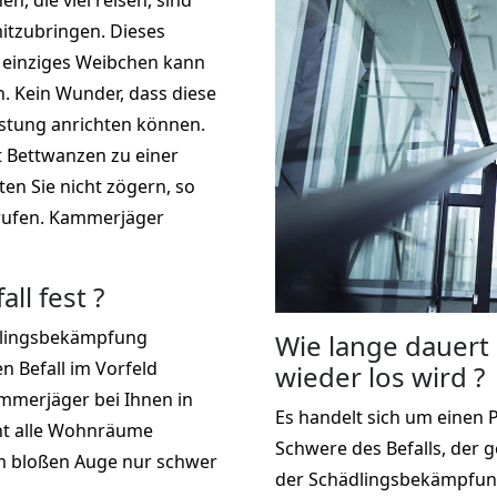
, die viel reisen, sind
mitzubringen. Dieses
in einziges Weibchen kann
. Kein Wunder, dass diese
stung anrichten können.
 Bettwanzen zu einer
ten Sie nicht zögern, so
 rufen. Kammerjäger
ll fest ?
dlingsbekämpfung
Wie lange dauert
en Befall im Vorfeld
wieder los wird ?
mmerjäger bei Ihnen in
Es handelt sich um einen 
ht alle Wohnräume
Schwere des Befalls, der 
m bloßen Auge nur schwer
der Schädlingsbekämpfung