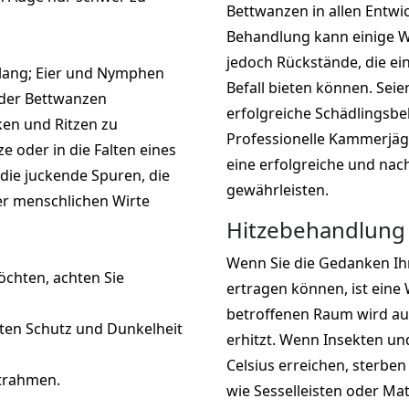
Bettwanzen in allen Entwi
Behandlung kann einige W
jedoch Rückstände, die ei
 lang; Eier und Nymphen
Befall bieten können. Seie
r der Bettwanzen
erfolgreiche Schädlingsb
cken und Ritzen zu
Professionelle Kammerjä
ze oder in die Falten eines
eine erfolgreiche und na
die juckende Spuren, die
gewährleisten.
er menschlichen Wirte
Hitzebehandlung 
Wenn Sie die Gedanken Ihr
chten, achten Sie
ertragen können, ist ein
betroffenen Raum wird auf
kten Schutz und Dunkelheit
erhitzt. Wenn Insekten un
Celsius erreichen, sterbe
ttrahmen.
wie Sesselleisten oder Ma