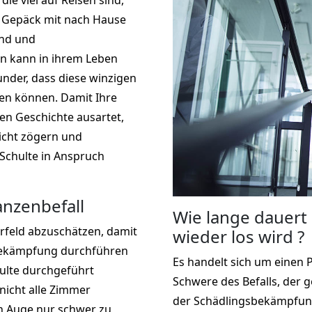
ie viel auf Reisen sind,
im Gepäck mit nach Hause
rnd und
n kann in ihrem Leben
under, dass diese winzigen
ten können. Damit Ihre
n Geschichte ausartet,
icht zögern und
 Schulte in Anspruch
nzenbefall
Wie lange dauert
rfeld abzuschätzen, damit
wieder los wird ?
sbekämpfung durchführen
Es handelt sich um einen 
ulte durchgeführt
Schwere des Befalls, der 
icht alle Zimmer
der Schädlingsbekämpfung
n Auge nur schwer zu