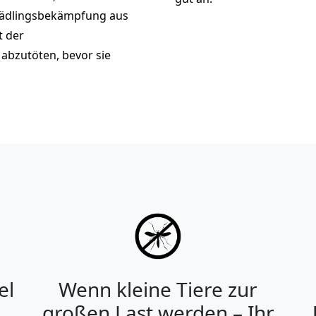
chädlingsbekämpfung aus
t der
abzutöten, bevor sie
el
Wenn kleine Tiere zur
großen Last werden – Ihr