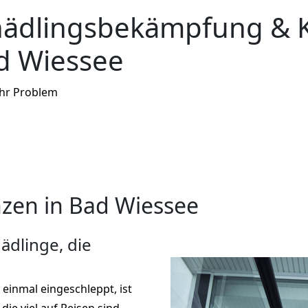
hädlingsbekämpfung & 
d Wiessee
Ihr Problem
zen in Bad Wiessee
ädlinge, die
 einmal eingeschleppt, ist