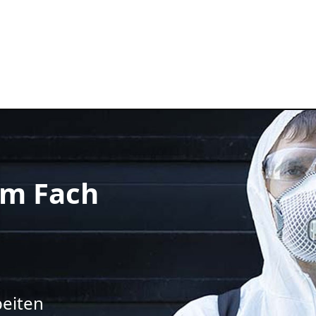
m Fach
beiten