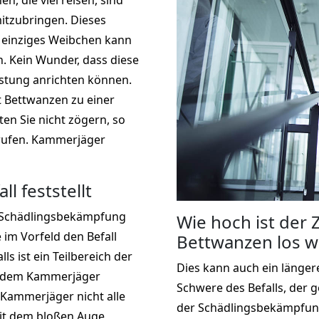
, die viel reisen, sind
mitzubringen. Dieses
in einziges Weibchen kann
. Kein Wunder, dass diese
stung anrichten können.
 Bettwanzen zu einer
ten Sie nicht zögern, so
 rufen. Kammerjäger
l feststellt
e Schädlingsbekämpfung
Wie hoch ist der
e im Vorfeld den Befall
Bettwanzen los w
s ist ein Teilbereich der
Dies kann auch ein längere
n dem Kammerjäger
Schwere des Befalls, der 
ammerjäger nicht alle
der Schädlingsbekämpfun
it dem bloßen Auge