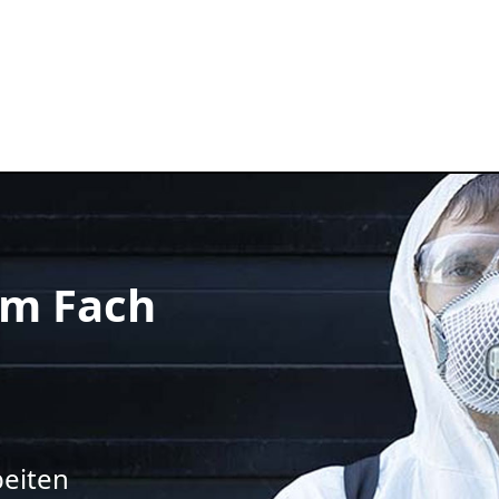
m Fach
beiten