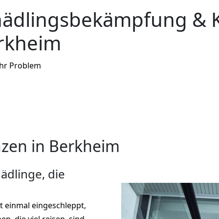
hädlingsbekämpfung & 
rkheim
Ihr Problem
zen in Berkheim
ädlinge, die
st einmal eingeschleppt,