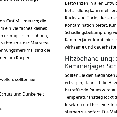
Bettwanzen in allen Entwi
Behandlung kann mehrere 
Rückstand übrig, der eine
on fünf Millimetern; die
Kontamination bietet. Kun
ein Vielfaches kleiner.
Schädlingsbekämpfung vie
en ermöglichen es ihnen,
Kammerjäger kombinieren
e Nähte an einer Matratze
wirksame und dauerhafte
kennungsmerkmal sind die
Hitzbehandlung: s
ugen am Körper
Kammerjäger Sch
Sollten Sie den Gedanken 
ollen, sollten Sie
ertragen, dann ist die Hit
betreffende Raum wird auf
 Schutz und Dunkelheit
Temperaturanstieg lockt d
Insekten und Eier eine Te
.
sterben sie sofort. Die Ma