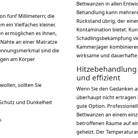
Bettwanzen in allen Entwi
Behandlung kann mehrere 
on fünf Millimetern; die
Rückstand übrig, der eine
ein Vielfaches kleiner.
Kontamination bietet. Kun
en ermöglichen es ihnen,
Schädlingsbekämpfung vie
e Nähte an einer Matratze
Kammerjäger kombinieren
kennungsmerkmal sind die
wirksame und dauerhafte
ugen am Körper
Hitzebehandlung 
und effizient
ollen, sollten Sie
Wenn Sie den Gedanken a
überhaupt nicht ertragen
 Schutz und Dunkelheit
gute Option. Professione
Bettwanzen an einem einz
.
betroffenen Räume auf ei
geheizt. Der Temperaturan