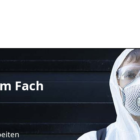
m Fach
beiten