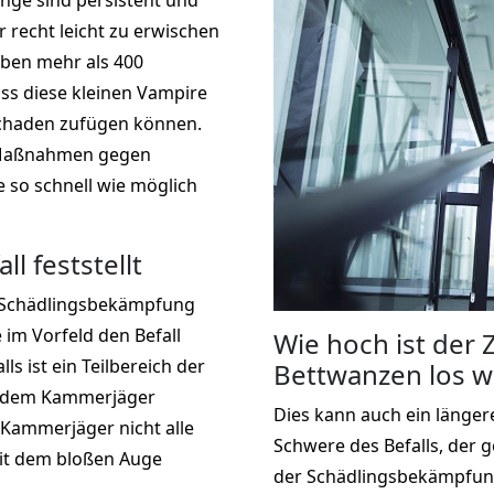
inge sind persistent und
r recht leicht zu erwischen
eben mehr als 400
s diese kleinen Vampire
chaden zufügen können.
r Maßnahmen gegen
e so schnell wie möglich
l feststellt
e Schädlingsbekämpfung
e im Vorfeld den Befall
Wie hoch ist der
s ist ein Teilbereich der
Bettwanzen los w
n dem Kammerjäger
Dies kann auch ein längere
ammerjäger nicht alle
Schwere des Befalls, der 
it dem bloßen Auge
der Schädlingsbekämpfun